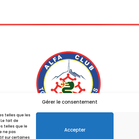
Gérer le consentement
es telles que les
Le fait de
 telles que le
Accepter
2024 – Tous droits réservés
de ne pas
if sur certaines